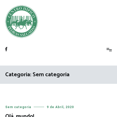
Saltar
para
o
conteúdo
Centro Hípico de Pedras Salgadas
Categoria:
Sem categoria
Sem categoria
9 de Abril, 2020
Olá, mundo!